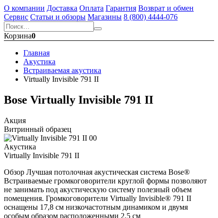
О компании
Доставка
Оплата
Гарантия
Возврат и обмен
Сервис
Статьи и обзоры
Магазины
8 (800) 4444-076
Корзина
0
Главная
Акустика
Встраиваемая акустика
Virtually Invisible 791 II
Bose Virtually Invisible 791 II
Акция
Витринный образец
Акустика
Virtually Invisible 791 II
Обзор Лучшая потолочная акустическая система Bose®
Встраиваемые громкоговорители круглой формы позволяют
не занимать под акустическую систему полезный объем
помещения. Громкоговорители Virtually Invisible® 791 II
оснащены 17,8 см низкочастотным динамиком и двумя
особым образом расположенными 2,5 см