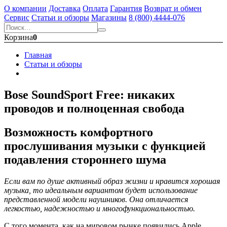
О компании
Доставка
Оплата
Гарантия
Возврат и обмен
Сервис
Статьи и обзоры
Магазины
8 (800) 4444-076
Корзина
0
Главная
Статьи и обзоры
Bose SoundSport Free: никаких
проводов и полноценная свобода
Возможность комфортного
прослушивания музыки с функцией
подавления стороннего шума
Если вам по душе активный образ жизни и нравится хорошая
музыка, то идеальным вариантом будет использование
представленной модели наушников. Она отличается
легкостью, надежностью и многофункциональностью.
С того момента, как на мировом рынке появились Apple